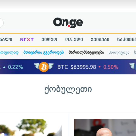
×
ნალი
NE
T
ვიდეო
ოპ-ედი
ქვიზები
საკითხ
ყოფილად
მთავარია გჯეროდეს
მართლმსაჯულება
პოლიტიკა
ქობულეთი
ადახედვა
გადახედვა