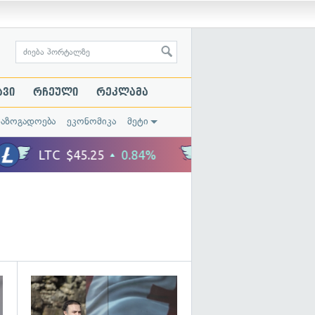
ავი
რჩეული
რეკლამა
საზოგადოება
ეკონომიკა
მეტი
გადახედვა
გადახედვა