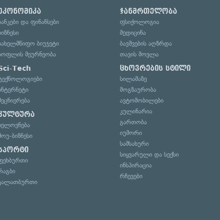
ეკონომიკა
ჯანმრთელობა
ბანკები და ფინანსები
ფსიქოლოგია
ბიზნესი
მედიცინა
სახელმწიფო ბიუჯეტი
ბავშვების აღზრდა
სოფლის მეურნეობა
თავის მოვლა
Sci-Tech
ცხოვრების სტილი
ტექნოლოგიები
სილამაზე
ინტერნეტი
მოგზაურობა
მეცნიერება
ავტომობილები
კულინარია
კულტურა
გართობა
ხელოვნება
იუმორი
შოუ-ბიზნესი
სამსახური
სპორტი
სიყვარული და სექსი
ფეხბურთი
ინსპირაცია
რაგბი
რჩევები
კალათბურთი