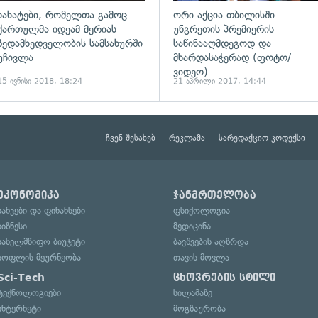
ნახატები, რომელთა გამოც
ორი აქცია თბილისში
ქართულმა იდეამ მერიას
უნგრეთის პრემიერის
ზედამხედველობის სამსახურში
საწინააღმდეგოდ და
უჩივლა
მხარდასაჭერად (ფოტო/
ვიდეო)
15 ივნისი 2018, 18:24
21 აპრილი 2017, 14:44
ჩვენ შესახებ
რეკლამა
სარედაქციო კოდექსი
ეკონომიკა
ჯანმრთელობა
ბანკები და ფინანსები
ფსიქოლოგია
ბიზნესი
მედიცინა
სახელმწიფო ბიუჯეტი
ბავშვების აღზრდა
სოფლის მეურნეობა
თავის მოვლა
Sci-Tech
ცხოვრების სტილი
ტექნოლოგიები
სილამაზე
ინტერნეტი
მოგზაურობა