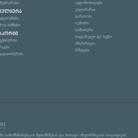
მეცნიერება
ავტომობილები
კულინარია
კულტურა
გართობა
ხელოვნება
იუმორი
შოუ-ბიზნესი
სამსახური
სპორტი
სიყვარული და სექსი
ფეხბურთი
ინსპირაცია
რაგბი
რჩევები
კალათბურთი
891
ენს
სამომხმარებლო შეთანხმებას
და
პირადი ინფორმაციის პოლიტიკას
.