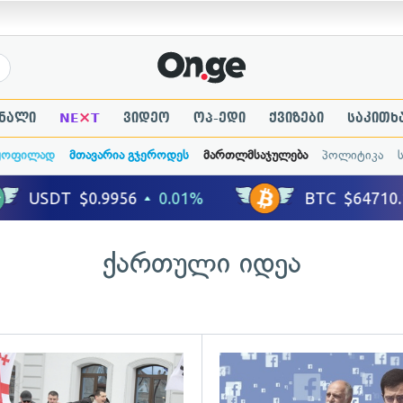
×
ნალი
NE
T
ვიდეო
ოპ-ედი
ქვიზები
საკითხ
ყოფილად
მთავარია გჯეროდეს
მართლმსაჯულება
პოლიტიკა
ქართული იდეა
ადახედვა
გადახედვა