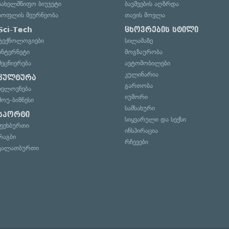
სახელმწიფო ბიუჯეტი
ბავშვების აღზრდა
სოფლის მეურნეობა
თავის მოვლა
Sci-Tech
ცხოვრების სტილი
ტექნოლოგიები
სილამაზე
ინტერნეტი
მოგზაურობა
მეცნიერება
ავტომობილები
კულინარია
კულტურა
გართობა
ხელოვნება
იუმორი
შოუ-ბიზნესი
სამსახური
სპორტი
სიყვარული და სექსი
ფეხბურთი
ინსპირაცია
რაგბი
რჩევები
კალათბურთი