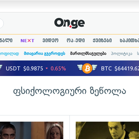
×
ნალი
NE
T
ვიდეო
ოპ-ედი
ქვიზები
საკითხ
ყოფილად
მთავარია გჯეროდეს
მართლმსაჯულება
პოლიტიკა
ფსიქოლოგიური ზეწოლა
ადახედვა
გადახედვა