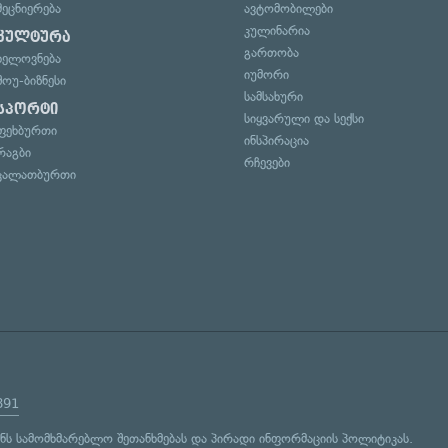
მეცნიერება
ავტომობილები
კულინარია
კულტურა
გართობა
ხელოვნება
იუმორი
შოუ-ბიზნესი
სამსახური
სპორტი
სიყვარული და სექსი
ფეხბურთი
ინსპირაცია
რაგბი
რჩევები
კალათბურთი
891
ენს
სამომხმარებლო შეთანხმებას
და
პირადი ინფორმაციის პოლიტიკას
.