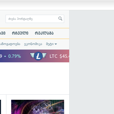
ავი
რჩეული
რეკლამა
საზოგადოება
ეკონომიკა
მეტი
გადახედვა
გადახედვა