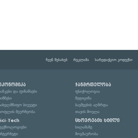
ჩვენ შესახებ
რეკლამა
სარედაქციო კოდექსი
ეკონომიკა
ჯანმრთელობა
ბანკები და ფინანსები
ფსიქოლოგია
ბიზნესი
მედიცინა
სახელმწიფო ბიუჯეტი
ბავშვების აღზრდა
სოფლის მეურნეობა
თავის მოვლა
Sci-Tech
ცხოვრების სტილი
ტექნოლოგიები
სილამაზე
ინტერნეტი
მოგზაურობა