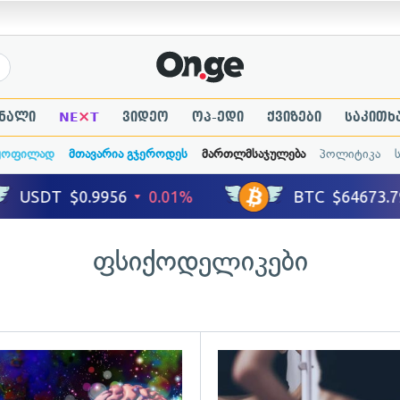
×
ნალი
NE
T
ვიდეო
ოპ-ედი
ქვიზები
საკითხ
ყოფილად
მთავარია გჯეროდეს
მართლმსაჯულება
პოლიტიკა
ფსიქოდელიკები
ადახედვა
გადახედვა