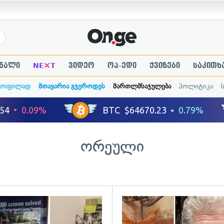
×
ნალი
NE
T
ვიდეო
ოპ-ედი
ქვიზები
საკითხ
ყოფილად
მთავარია გჯეროდეს
მართლმსაჯულება
პოლიტიკა
ორეული
ადახედვა