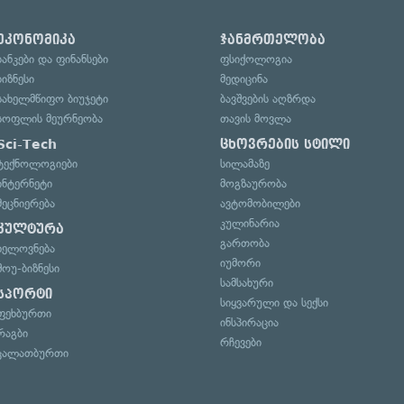
ეკონომიკა
ჯანმრთელობა
ბანკები და ფინანსები
ფსიქოლოგია
ბიზნესი
მედიცინა
სახელმწიფო ბიუჯეტი
ბავშვების აღზრდა
სოფლის მეურნეობა
თავის მოვლა
Sci-Tech
ცხოვრების სტილი
ტექნოლოგიები
სილამაზე
ინტერნეტი
მოგზაურობა
მეცნიერება
ავტომობილები
კულინარია
კულტურა
გართობა
ხელოვნება
იუმორი
შოუ-ბიზნესი
სამსახური
სპორტი
სიყვარული და სექსი
ფეხბურთი
ინსპირაცია
რაგბი
რჩევები
კალათბურთი