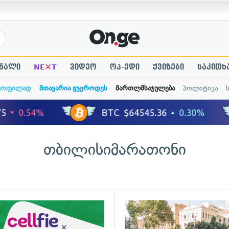
×
ნალი
NE
T
ვიდეო
ოპ-ედი
ქვიზები
საკითხ
ყოფილად
მთავარია გჯეროდეს
მართლმსაჯულება
პოლიტიკა
თბილისიმარათონი