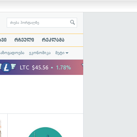
ავი
რჩეული
რეკლამა
საზოგადოება
ეკონომიკა
მეტი
გადახედვა
გადახედვა