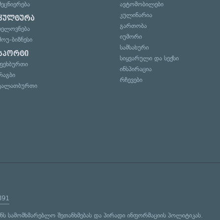
მეცნიერება
ავტომობილები
კულინარია
კულტურა
გართობა
ხელოვნება
იუმორი
შოუ-ბიზნესი
სამსახური
სპორტი
სიყვარული და სექსი
ფეხბურთი
ინსპირაცია
რაგბი
რჩევები
კალათბურთი
891
ენს
სამომხმარებლო შეთანხმებას
და
პირადი ინფორმაციის პოლიტიკას
.