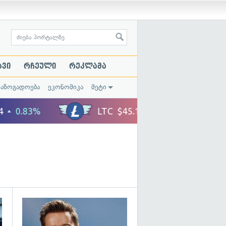
ავი
რჩეული
რეკლამა
საზოგადოება
ეკონომიკა
მეტი
გადახედვა
გადახედვა