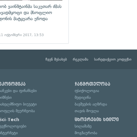
ბობ ვაინშტაინმა საკუთარ ძმას
ავადმყოფი და მსოფლიო
დონის მატყუარა უწოდა
11 ოქტომბერი 2017, 13:53
ჩვენ შესახებ
რეკლამა
სარედაქციო კოდექსი
ეკონომიკა
ჯანმრთელობა
ბანკები და ფინანსები
ფსიქოლოგია
ბიზნესი
მედიცინა
სახელმწიფო ბიუჯეტი
ბავშვების აღზრდა
სოფლის მეურნეობა
თავის მოვლა
Sci-Tech
ცხოვრების სტილი
ტექნოლოგიები
სილამაზე
ინტერნეტი
მოგზაურობა