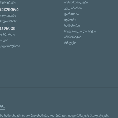
მეცნიერება
ავტომობილები
კულინარია
კულტურა
გართობა
ხელოვნება
იუმორი
შოუ-ბიზნესი
სამსახური
სპორტი
სიყვარული და სექსი
ფეხბურთი
ინსპირაცია
რაგბი
რჩევები
კალათბურთი
891
ენს
სამომხმარებლო შეთანხმებას
და
პირადი ინფორმაციის პოლიტიკას
.