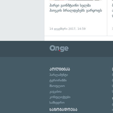
ჰარვი ვაინშტაინი სელმა
ჰაიეკის ბრალდებებს უარყოფს
14 დეკემბერი 2017, 14:59
პოლიტიკა
პარლამენტი
ტერორიზმი
მსოფლიო
კავკასია
კონფლიქტები
სამხედრო
საზოგადოება