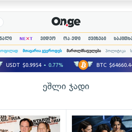
×
ნალი
NE
T
ვიდეო
ოპ-ედი
ქვიზები
საკითხ
ყოფილად
მთავარია გჯეროდეს
მართლმსაჯულება
პოლიტიკა
ეშლი ჯადი
ადახედვა
გადახედვა