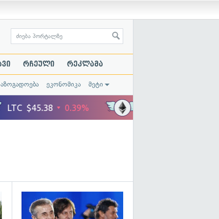
ავი
რჩეული
რეკლამა
საზოგადოება
ეკონომიკა
მეტი
გადახედვა
გადახედვა