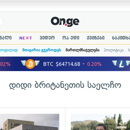
×
ნალი
NE
T
ვიდეო
ოპ-ედი
ქვიზები
საკითხ
ყოფილად
მთავარია გჯეროდეს
მართლმსაჯულება
პოლიტიკა
დიდი ბრიტანეთის საელჩო
ადახედვა
გადახედვა