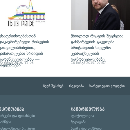
უსაფრთხოებასთან
მხოლოდ რუსეთს შეუძლია
დაკავშირებული რისკების
განმარტების გაკეთება —
გათვალისწინებით,
ბრიტანეთის საელჩო
ვამართლებთ პრაიდის
კვარაცხელიას
გადაწყვეტილებას —
გარდაცვალებაზე
22 ივნისი 2019, 15:03
16 მარტი 2019, 07:37
საელჩოები
ჩვენ შესახებ
რეკლამა
სარედაქციო კოდექსი
ეკონომიკა
ჯანმრთელობა
ბანკები და ფინანსები
ფსიქოლოგია
ბიზნესი
მედიცინა
სახელმწიფო ბიუჯეტი
ბავშვების აღზრდა