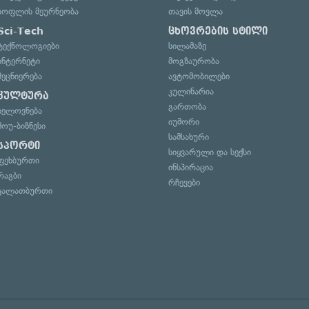
სოფლის მეურნეობა
თავის მოვლა
Sci-Tech
ცხოვრების სტილი
ტექნოლოგიები
სილამაზე
ინტერნეტი
მოგზაურობა
მეცნიერება
ავტომობილები
კულინარია
კულტურა
გართობა
ხელოვნება
იუმორი
შოუ-ბიზნესი
სამსახური
სპორტი
სიყვარული და სექსი
ფეხბურთი
ინსპირაცია
რაგბი
რჩევები
კალათბურთი