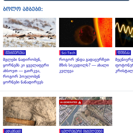
ბოლო ამბები:
მეცნიერება
Sci-Tech
ფიზიკა
მგლები ნადირობენ,
როგორ უნდა გადავურჩეთ
მეცნიერ
ყორნებს კი ყველაფერი
მზის სიკვდილს? — ახალი
ფოტონუ
ახსოვთ — გაირკვა,
კვლევა
კრისტალ
როგორ პოულობენ
ყორნები ნანადირევს
ადამიანი
ხელოვნური ინტელექტი