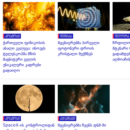
კოსმოსი
ფიზიკა
ფლორა 
ქართველი ფიზიკოსის
მეცნიერებმა პირველი
ჩრდილო
ახალი კვლევა: ინოუეს
ფოტონური დროის
მტკნარი 
ტელესკოპმა მზის
კრისტალი შექმნეს
გადამდებ
მაგნიტური ველის
აღმოაჩი
უნიკალური კადრები
გადაიღო
კოსმოსი
ადამიანი
SpaceX-ის კონტროლიდან
მეცნიერებმა ჩვენს დნმ-ში