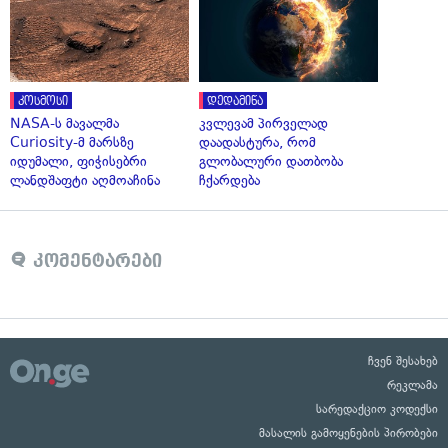
კოსმოსი
დედამიწა
NASA-ს მავალმა
კვლევამ პირველად
Curiosity-მ მარსზე
დაადასტურა, რომ
იდუმალი, ფიჭისებრი
გლობალური დათბობა
ლანდშაფტი აღმოაჩინა
ჩქარდება
კომენტარები
ჩვენ შესახებ
რეკლამა
სარედაქციო კოდექსი
მასალის გამოყენების პირობები