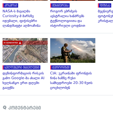
კოსმოსი
მეცნიერება
ფიზიკა
NASA-ს მავალმა
როგორ ებრძვის
მეცნიერ
Curiosity-მ მარსზე
ავსტრალია ხანძრებს
ფოტონუ
იდუმალი, ფიჭისებრი
ტექნოლოგიითა და
კრისტალ
ლანდშაფტი აღმოაჩინა
ისტორიული ცოდნით
ხელოვნური ინტელექტი
ტერორიზმი
დეზინფორმაციის რისკის
CIA: უკრაინაში ფრონტის
გამო Google-მა ახალი AI
წინა ხაზზე რუსი
ხელსაწყო ერთ დღეში
სამხედროები 20-30 წუთს
გააუქმა
ცოცხლობენ
კომენტარები