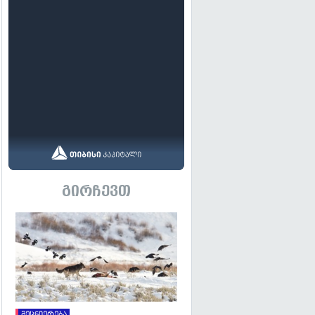
გირჩევთ
გადახედვა