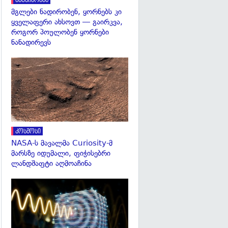
მეცნიერება
მგლები ნადირობენ, ყორნებს კი
ყველაფერი ახსოვთ — გაირკვა,
როგორ პოულობენ ყორნები
ნანადირევს
გადახედვა
კოსმოსი
NASA-ს მავალმა Curiosity-მ
მარსზე იდუმალი, ფიჭისებრი
ლანდშაფტი აღმოაჩინა
გადახედვა