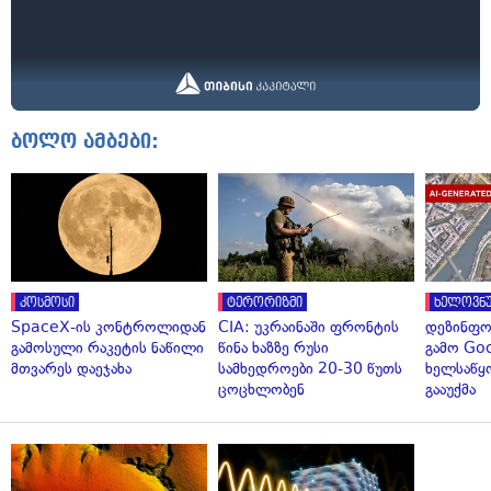
ბოლო ამბები:
კოსმოსი
ტერორიზმი
ხელოვნუ
SpaceX-ის კონტროლიდან
CIA: უკრაინაში ფრონტის
დეზინფო
გამოსული რაკეტის ნაწილი
წინა ხაზზე რუსი
გამო Goo
მთვარეს დაეჯახა
სამხედროები 20-30 წუთს
ხელსაწყ
ცოცხლობენ
გააუქმა