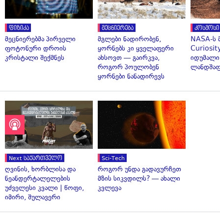
ფიზიკა
მეცნიერება
კოსმოსი
მეცნიერებმა პირველი
მგლები ნადირობენ,
NASA-ს 
ფოტონური დროის
ყორნებს კი ყველაფერი
Curiosit
კრისტალი შექმნეს
ახსოვთ — გაირკვა,
იდუმალი
როგორ პოულობენ
ლანდშაფ
ყორნები ნანადირევს
Next საქართველო
Sci-Tech
ღვინის, ხორბლისა და
როგორ უნდა გადავურჩეთ
ნეანდერტალელების
მზის სიკვდილს? — ახალი
უძველესი კვალი | წოფი,
კვლევა
იმირი, შულავერი