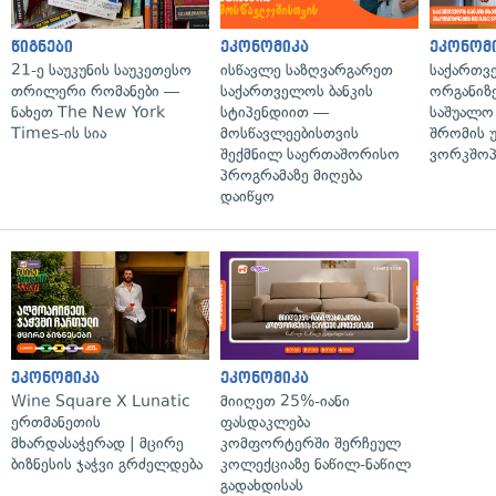
წიგნები
ეკონომიკა
ეკონომ
21-ე საუკუნის საუკეთესო
ისწავლე საზღვარგარეთ
საქართვ
თრილერი რომანები —
საქართველოს ბანკის
ორგანიზე
ნახეთ The New York
სტიპენდიით —
საშუალო 
Times-ის სია
მოსწავლეებისთვის
შრომის 
შექმნილ საერთაშორისო
ვორკშოპ
პროგრამაზე მიღება
დაიწყო
ეკონომიკა
ეკონომიკა
Wine Square X Lunatic
მიიღეთ 25%-იანი
ერთმანეთის
ფასდაკლება
მხარდასაჭერად | მცირე
კომფორტერში შერჩეულ
ბიზნესის ჯაჭვი გრძელდება
კოლექციაზე ნაწილ-ნაწილ
გადახდისას