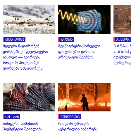
მეცნიერება
ფიზიკა
კოსმოსი
მგლები ნადირობენ,
მეცნიერებმა პირველი
NASA-ს 
ყორნებს კი ყველაფერი
ფოტონური დროის
Curiosit
ახსოვთ — გაირკვა,
კრისტალი შექმნეს
იდუმალი
როგორ პოულობენ
ლანდშაფ
ყორნები ნანადირევს
Sci-Tech
მეცნიერება
იისფერი სიმინდის
როგორ ებრძვის
პიგმენტით შეიძლება
ავსტრალია ხანძრებს