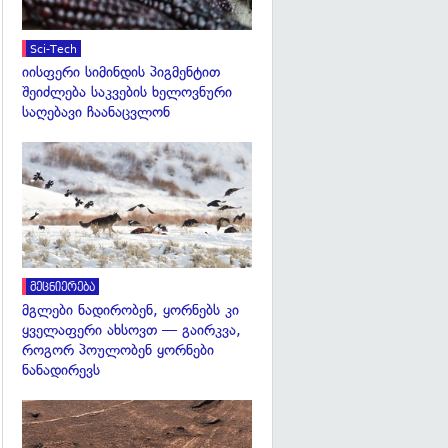
Sci-Tech
იისფერი სიმინდის პიგმენტით
შეიძლება საკვების ხელოვნური
საღებავი ჩაანაცვლონ
გადახედვა
მეცნიერება
მგლები ნადირობენ, ყორნებს კი
ყველაფერი ახსოვთ — გაირკვა,
როგორ პოულობენ ყორნები
ნანადირევს
გადახედვა