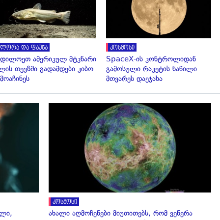
ლორა და ფაუნა
კოსმოსი
დილოეთ ამერიკულ მტკნარი
SpaceX-ის კონტროლიდან
ლის თევზში გადამდები კიბო
გამოსული რაკეტის ნაწილი
მოაჩინეს
მთვარეს დაეჯახა
გადახედვა
კოსმოსი
ალი,
ახალი აღმოჩენები მიუთითებს, რომ ვენერა