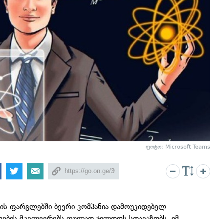
ფოტო: Microsoft Teams
ის ფარგლებში ბევრი კომპანია დამოუკიდებელ
ოების მკვლევრებს ფულად ჯილდოს სთავაზობს, იმ