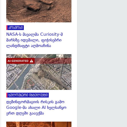
კოსმოსი
NASA-ს მავალმა Curiosity-მ
მარსზე იდუმალი, ფიჭისებრი
ლანდშაფტი აღმოაჩინა
გადახედვა
ხელოვნური ინტელექტი
დეზინფორმაციის რისკის გამო
Google-მა ახალი AI ხელსაწყო
ერთ დღეში გააუქმა