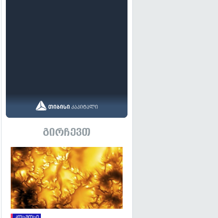
გირჩევთ
გადახედვა