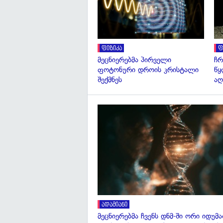
ფიზიკა
ფ
მეცნიერებმა პირველი
ჩრ
ფოტონური დროის კრისტალი
წყ
შექმნეს
აღ
ადამიანი
მეცნიერებმა ჩვენს დნმ-ში ორი იდუმ