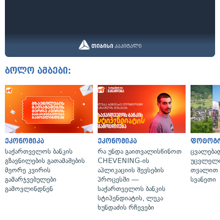
ბოლო ამბები:
ეკონომიკა
ეკონომიკა
ფოტოგ
საქართველოს ბანკის
რა უნდა გაითვალისწინოთ
ცვალება
გზავნილების გათამაშების
CHEVENING-ის
უცვლელი
მეორე კვირის
აპლიკაციის შევსების
თვალით 
გამარჯვებულები
პროცესში —
სვანეთი
გამოვლინდნენ
საქართველოს ბანკის
სტიპენდიატის, ლუკა
ხუნდაძის რჩევები