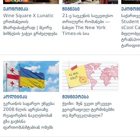
ეკონომიკა
წიგნები
ეკონომ
Wine Square X Lunatic
21-ე საუკუნის საუკეთესო
საქართვ
ერთმანეთის
თრილერი რომანები —
Student 
მხარდასაჭერად | მცირე
ნახეთ The New York
sCool Ca
ბიზნესის ჯაჭვი გრძელდება
Times-ის სია
მფლობელ
ტრანსპო
ტარიფით
პოლიტიკა
მეცნიერება
უკრაინის საგარეო უწყება:
ქვიზი: შენ უკეთ ერკვევი
2008 წლის აგრესიაზე
გეოგრაფიულ ტერმინებში
რეაგირების ნაკლებობამ
თუ მერვეკლასელი?
გზა გაუხსნა
ფართომასშტაბიან ომებს