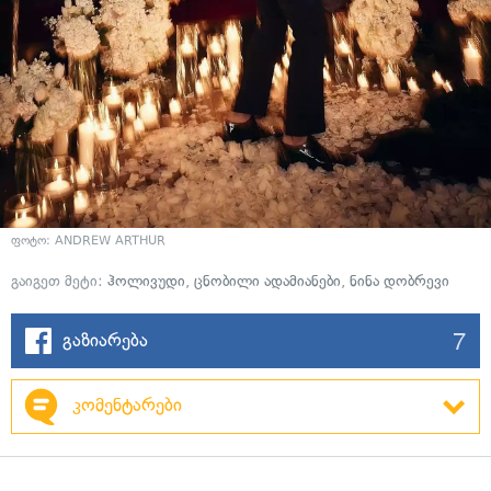
ფოტო: ANDREW ARTHUR
გაიგეთ მეტი:
ჰოლივუდი
,
ცნობილი ადამიანები
,
ნინა დობრევი
7
გაზიარება
კომენტარები