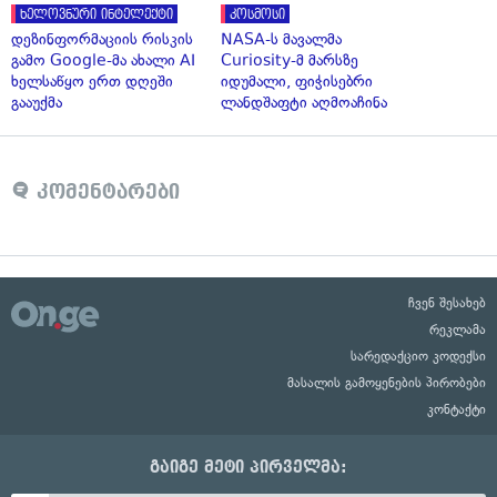
ხელოვნური ინტელექტი
კოსმოსი
დეზინფორმაციის რისკის
NASA-ს მავალმა
გამო Google-მა ახალი AI
Curiosity-მ მარსზე
ხელსაწყო ერთ დღეში
იდუმალი, ფიჭისებრი
გააუქმა
ლანდშაფტი აღმოაჩინა
კომენტარები
ჩვენ შესახებ
რეკლამა
სარედაქციო კოდექსი
მასალის გამოყენების პირობები
კონტაქტი
გაიგე მეტი პირველმა: