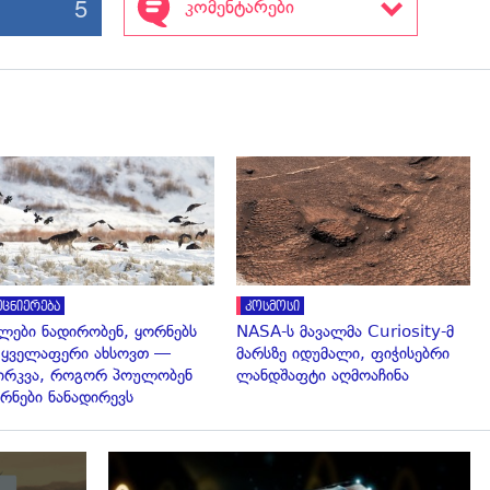
5
კომენტარები
გადახედვა
გადახედვა
ეცნიერება
კოსმოსი
ლები ნადირობენ, ყორნებს
NASA-ს მავალმა Curiosity-მ
 ყველაფერი ახსოვთ —
მარსზე იდუმალი, ფიჭისებრი
ირკვა, როგორ პოულობენ
ლანდშაფტი აღმოაჩინა
რნები ნანადირევს