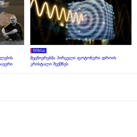
ფიზიკა
ელების
მეცნიერებმა პირველი ფოტონური დროის
ლავერი
კრისტალი შექმნეს