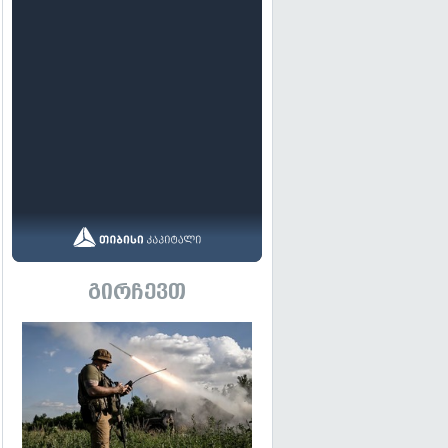
გირჩევთ
გადახედვა