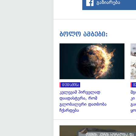
გაზიარება
ბოლო ამბები:
დედამიწა
მ
კვლევამ პირველად
მგ
დაადასტურა, რომ
კი
გლობალური დათბობა
გა
ჩქარდება
ყო