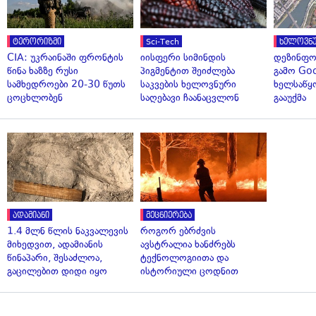
ტერორიზმი
Sci-Tech
ხელოვნუ
CIA: უკრაინაში ფრონტის
იისფერი სიმინდის
დეზინფო
წინა ხაზზე რუსი
პიგმენტით შეიძლება
გამო Goo
სამხედროები 20-30 წუთს
საკვების ხელოვნური
ხელსაწყ
ცოცხლობენ
საღებავი ჩაანაცვლონ
გააუქმა
ადამიანი
მეცნიერება
1.4 მლნ წლის ნაკვალევის
როგორ ებრძვის
მიხედვით, ადამიანის
ავსტრალია ხანძრებს
წინაპარი, შესაძლოა,
ტექნოლოგიითა და
გაცილებით დიდი იყო
ისტორიული ცოდნით