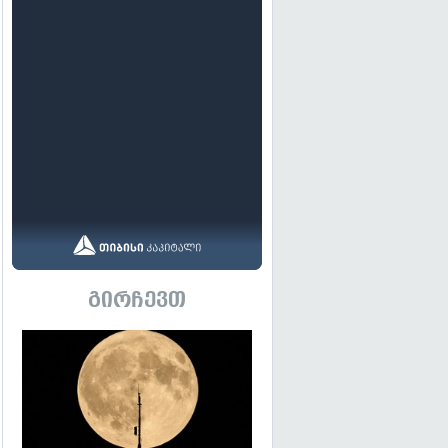
გირჩევთ
გადახედვა