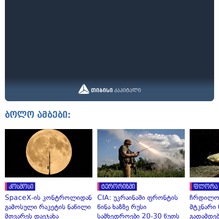
ბოლო ამბები:
კოსმოსი
ტერორიზმი
ფლორა 
SpaceX-ის კონტროლიდან
CIA: უკრაინაში ფრონტის
ჩრდილო
გამოსული რაკეტის ნაწილი
წინა ხაზზე რუსი
მტკნარი 
მთვარეს დაეჯახა
სამხედროები 20-30 წუთს
გადამდებ