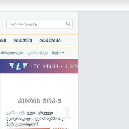
ავი
რჩეული
რეკლამა
საზოგადოება
ეკონომიკა
მეტი
კვირის ტოპ-5
ქვიზი: შენ უკეთ ერკვევი
გეოგრაფიულ ტერმინებში თუ
მერვეკლასელი?