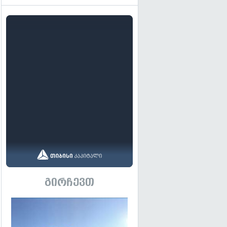
გირჩევთ
გადახედვა