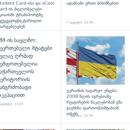
tudent Card-ისა და sCool
ადამიანი ერთი მინიშნებით
ard-ის მფლობელები
უთაისში ტრანსპორტზე
ეღავათიანი ტარიფით
 აგვისტო, 14:49
7 აგვისტო, 13:40
სარგებლებენ
შშ-ის საელჩო:
დახედვა
ეერთებული შტატები
კვლავ ღრმად
შეშფოთებულია
საქართველოს
ტერიტორიის
ანგრძობადი
უკრაინის საგარეო უწყება:
კუპაციით
2008 წლის აგრესიაზე
რეაგირების ნაკლებობამ გზა
 აგვისტო, 13:07
გაუხსნა ფართომასშტაბიან
ომებს
7 აგვისტო, 12:50