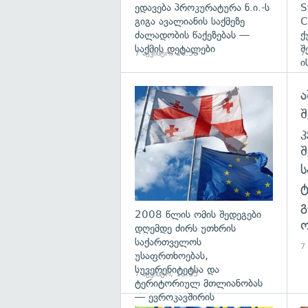
ედავება პროკურატურა ნ.ი.-ს
S
გიგა ავალიანის საქმეზე
C
ძალადობის წაქეზებას —
ქ
საქმის დეტალები
შ
7 აგვისტო, 16:50
7
ი
ა
გა
შ
გ
2008 წლის ომის შედეგები
ო
დღემდე ძირს უთხრის
საქართველოს
7
უსაფრთხოებას,
სუვერენიტეტსა და
7 აგვისტო, 13:35
ტერიტორიულ მთლიანობას
— ევროკავშირის