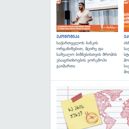
ეკონომიკა
ეკ
საქართველოს ბანკის
ის
ორგანიზებით, მცირე და
სა
საშუალო ბიზნესისთვის შრომის
სტ
უსაფრთხოების ვორკშოპი
მო
გაიმართა
სა
მი