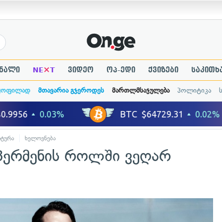
×
ნალი
NE
T
ვიდეო
ოპ-ედი
ქვიზები
საკითხ
ყოფილად
მთავარია გჯეროდეს
მართლმსაჯულება
პოლიტიკა
ტურა
ხელოვნება
უპერმენის როლში ვეღარ