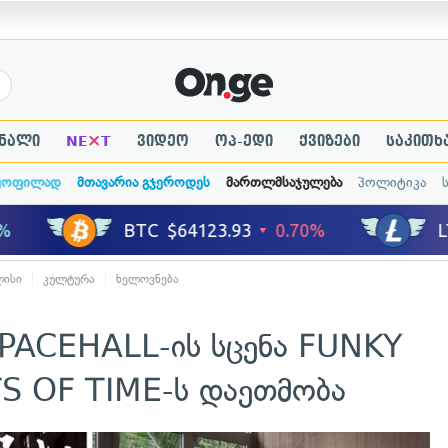
×
ნალი
NE
T
ვიდეო
ოპ-ედი
ქვიზები
საკითხ
ყოფილად
მთავარია გჯეროდეს
მართლმსაჯულება
პოლიტიკა
ლისი
კულტურა
ხელოვნება
PACEHALL-ის სცენა FUNKY
S OF TIME-ს დაეთმობა