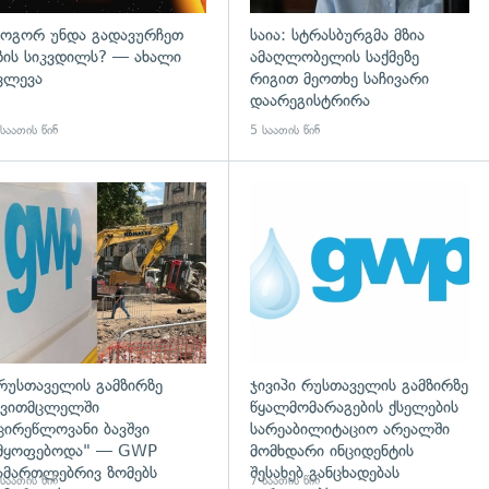
ოგორ უნდა გადავურჩეთ
საია: სტრასბურგმა მზია
ზის სიკვდილს? — ახალი
ამაღლობელის საქმეზე
ვლევა
რიგით მეოთხე საჩივარი
დაარეგისტრირა
საათის წინ
5 საათის წინ
დახედვა
გადახედვა
რუსთაველის გამზირზე
ჯივიპი რუსთაველის გამზირზე
ვითმცლელში
წყალმომარაგების ქსელების
ცირეწლოვანი ბავშვი
სარეაბილიტაციო არეალში
მყოფებოდა" — GWP
მომხდარი ინციდენტის
ამართლებრივ ზომებს
შესახებ განცხადებას
საათის წინ
7 საათის წინ