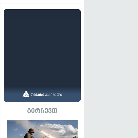
გირჩევთ
გადახედვა