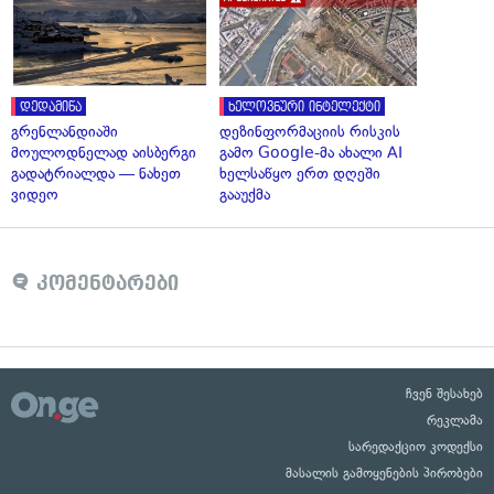
დედამიწა
ხელოვნური ინტელექტი
გრენლანდიაში
დეზინფორმაციის რისკის
მოულოდნელად აისბერგი
გამო Google-მა ახალი AI
გადატრიალდა — ნახეთ
ხელსაწყო ერთ დღეში
ვიდეო
გააუქმა
კომენტარები
ჩვენ შესახებ
რეკლამა
სარედაქციო კოდექსი
მასალის გამოყენების პირობები