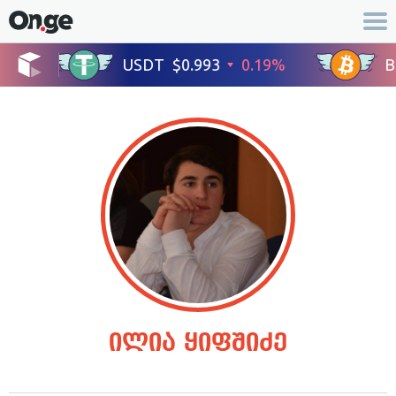
ილია ყიფშიძე