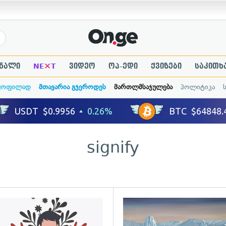
×
ნალი
NE
T
ვიდეო
ოპ-ედი
ქვიზები
საკითხ
ყოფილად
მთავარია გჯეროდეს
მართლმსაჯულება
პოლიტიკა
signify