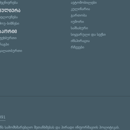
მეცნიერება
ავტომობილები
კულინარია
კულტურა
გართობა
ხელოვნება
იუმორი
შოუ-ბიზნესი
სამსახური
სპორტი
სიყვარული და სექსი
ფეხბურთი
ინსპირაცია
რაგბი
რჩევები
კალათბურთი
891
ენს
სამომხმარებლო შეთანხმებას
და
პირადი ინფორმაციის პოლიტიკას
.