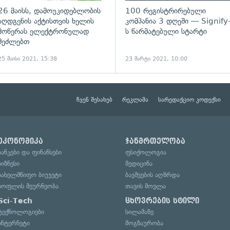
26 მაისს, დამოუკიდებლობის
100 რეგისტრირებული
აღდგენის აქტისთვის ხელის
კომპანია 3 დღეში — Signify
მოწერას ელექტრონულად
ს წარმატებული სტარტი
შეძლებთ
25 მაისი 2021, 15:38
23 მარტი 2021, 10:00
ჩვენ შესახებ
რეკლამა
სარედაქციო კოდექსი
ეკონომიკა
ჯანმრთელობა
ბანკები და ფინანსები
ფსიქოლოგია
ბიზნესი
მედიცინა
სახელმწიფო ბიუჯეტი
ბავშვების აღზრდა
სოფლის მეურნეობა
თავის მოვლა
Sci-Tech
ცხოვრების სტილი
ტექნოლოგიები
სილამაზე
ინტერნეტი
მოგზაურობა