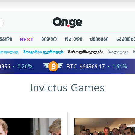
×
ნალი
NE
T
ვიდეო
ოპ-ედი
ქვიზები
საკითხ
ყოფილად
მთავარია გჯეროდეს
მართლმსაჯულება
პოლიტიკა
Invictus Games
ადახედვა
გადახედვა