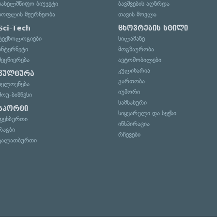
სახელმწიფო ბიუჯეტი
ბავშვების აღზრდა
სოფლის მეურნეობა
თავის მოვლა
Sci-Tech
ცხოვრების სტილი
ტექნოლოგიები
სილამაზე
ინტერნეტი
მოგზაურობა
მეცნიერება
ავტომობილები
კულინარია
კულტურა
გართობა
ხელოვნება
იუმორი
შოუ-ბიზნესი
სამსახური
სპორტი
სიყვარული და სექსი
ფეხბურთი
ინსპირაცია
რაგბი
რჩევები
კალათბურთი