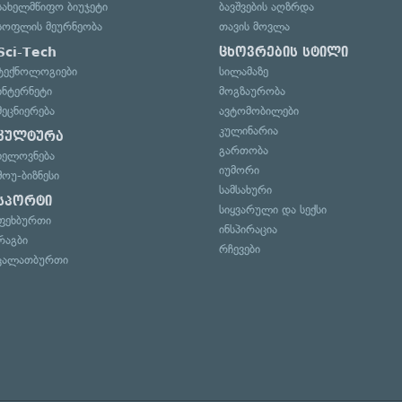
სახელმწიფო ბიუჯეტი
ბავშვების აღზრდა
სოფლის მეურნეობა
თავის მოვლა
Sci-Tech
ცხოვრების სტილი
ტექნოლოგიები
სილამაზე
ინტერნეტი
მოგზაურობა
მეცნიერება
ავტომობილები
კულინარია
კულტურა
გართობა
ხელოვნება
იუმორი
შოუ-ბიზნესი
სამსახური
სპორტი
სიყვარული და სექსი
ფეხბურთი
ინსპირაცია
რაგბი
რჩევები
კალათბურთი