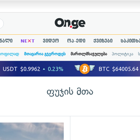
×
ნალი
NE
T
ვიდეო
ოპ-ედი
ქვიზები
საკითხ
ყოფილად
მთავარია გჯეროდეს
მართლმსაჯულება
პოლიტიკა
ფუჯის მთა
ადახედვა
გადახედვა