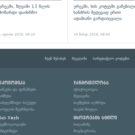
ურეკში, ზღვაში 13 წლის
ურეკში, ხის კოტეჯში გაჩენილ
მოზარდი დაიხრჩო
ხანძრის შედეგად ერთი
ადამიანი გარდაიცვალა
1 ივლისი 2018, 09:24
19 მარტი 2018, 08:00
ჩვენ შესახებ
რეკლამა
სარედაქციო კოდექსი
ეკონომიკა
ჯანმრთელობა
ბანკები და ფინანსები
ფსიქოლოგია
ბიზნესი
მედიცინა
სახელმწიფო ბიუჯეტი
ბავშვების აღზრდა
სოფლის მეურნეობა
თავის მოვლა
Sci-Tech
ცხოვრების სტილი
ტექნოლოგიები
სილამაზე
ინტერნეტი
მოგზაურობა