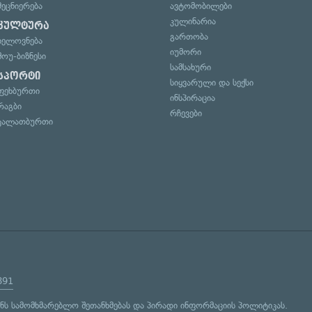
მეცნიერება
ავტომობილები
კულინარია
კულტურა
გართობა
ხელოვნება
იუმორი
შოუ-ბიზნესი
სამსახური
სპორტი
სიყვარული და სექსი
ფეხბურთი
ინსპირაცია
რაგბი
რჩევები
კალათბურთი
891
ენს
სამომხმარებლო შეთანხმებას
და
პირადი ინფორმაციის პოლიტიკას
.