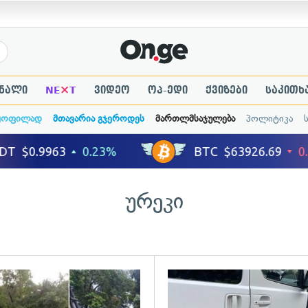
×
ნალი
NE
T
ვიდეო
ოპ-ედი
ქვიზები
საკითხ
ყოფილად
მთავარია გჯეროდეს
მართლმსაჯულება
პოლიტიკა
ურეკი
ადახედვა
გადახედვა