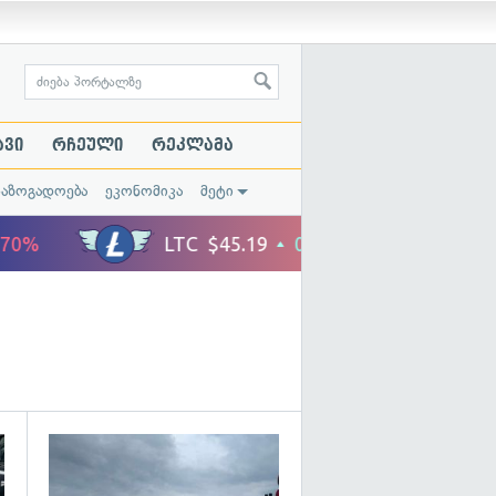
ავი
რჩეული
რეკლამა
საზოგადოება
ეკონომიკა
მეტი
გადახედვა
გადახედვა