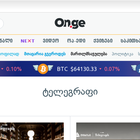
×
ნალი
NE
T
ვიდეო
ოპ-ედი
ქვიზები
საკითხ
ყოფილად
მთავარია გჯეროდეს
მართლმსაჯულება
პოლიტიკა
ტელეგრაფი