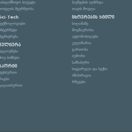
სახელმწიფო ბიუჯეტი
ბავშვების აღზრდა
სოფლის მეურნეობა
თავის მოვლა
Sci-Tech
ცხოვრების სტილი
ტექნოლოგიები
სილამაზე
ინტერნეტი
მოგზაურობა
მეცნიერება
ავტომობილები
კულინარია
კულტურა
გართობა
ხელოვნება
იუმორი
შოუ-ბიზნესი
სამსახური
სპორტი
სიყვარული და სექსი
ფეხბურთი
ინსპირაცია
რაგბი
რჩევები
კალათბურთი