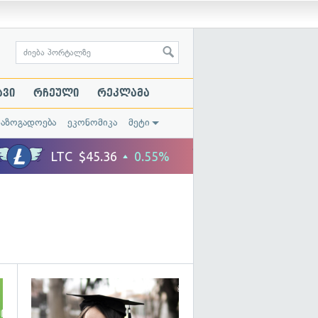
ავი
რჩეული
რეკლამა
საზოგადოება
ეკონომიკა
მეტი