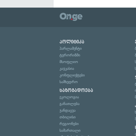
პოლიტიკა
პარლამენტი
ტერორიზმი
მსოფლიო
კავკასია
კონფლიქტები
სამხედრო
საზოგადოება
ეკოლოგია
განათლება
ჯანდაცვა
თბილისი
რეგიონები
სამართალი