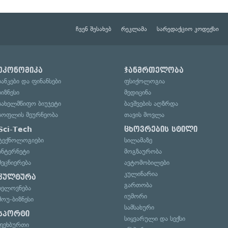
ჩვენ შესახებ
რეკლამა
სარედაქციო კოდექსი
ეკონომიკა
ჯანმრთელობა
ბანკები და ფინანსები
ფსიქოლოგია
ბიზნესი
მედიცინა
სახელმწიფო ბიუჯეტი
ბავშვების აღზრდა
სოფლის მეურნეობა
თავის მოვლა
Sci-Tech
ცხოვრების სტილი
ტექნოლოგიები
სილამაზე
ინტერნეტი
მოგზაურობა
მეცნიერება
ავტომობილები
კულინარია
კულტურა
გართობა
ხელოვნება
იუმორი
შოუ-ბიზნესი
სამსახური
სპორტი
სიყვარული და სექსი
ფეხბურთი