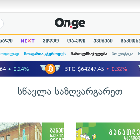
×
ნალი
NE
T
ვიდეო
ოპ-ედი
ქვიზები
საკითხ
ყოფილად
მთავარია გჯეროდეს
მართლმსაჯულება
პოლიტიკა
სწავლა საზღვარგარეთ