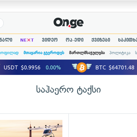
×
ნალი
NE
T
ვიდეო
ოპ-ედი
ქვიზები
საკითხ
ყოფილად
მთავარია გჯეროდეს
მართლმსაჯულება
პოლიტიკა
საჰაერო ტაქსი
ადახედვა
გადახედვა