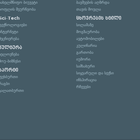
სახელმწიფო ბიუჯეტი
ბავშვების აღზრდა
სოფლის მეურნეობა
თავის მოვლა
Sci-Tech
ცხოვრების სტილი
ტექნოლოგიები
სილამაზე
ინტერნეტი
მოგზაურობა
მეცნიერება
ავტომობილები
კულინარია
კულტურა
გართობა
ხელოვნება
იუმორი
შოუ-ბიზნესი
სამსახური
სპორტი
სიყვარული და სექსი
ფეხბურთი
ინსპირაცია
რაგბი
რჩევები
კალათბურთი