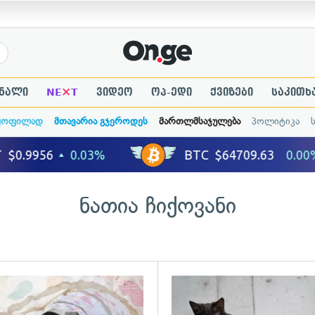
×
ნალი
NE
T
ვიდეო
ოპ-ედი
ქვიზები
საკითხ
ყოფილად
მთავარია გჯეროდეს
მართლმსაჯულება
პოლიტიკა
ნათია ჩიქოვანი
ადახედვა