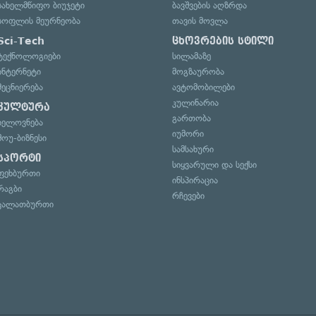
სახელმწიფო ბიუჯეტი
ბავშვების აღზრდა
სოფლის მეურნეობა
თავის მოვლა
Sci-Tech
ცხოვრების სტილი
ტექნოლოგიები
სილამაზე
ინტერნეტი
მოგზაურობა
მეცნიერება
ავტომობილები
კულინარია
კულტურა
გართობა
ხელოვნება
იუმორი
შოუ-ბიზნესი
სამსახური
სპორტი
სიყვარული და სექსი
ფეხბურთი
ინსპირაცია
რაგბი
რჩევები
კალათბურთი