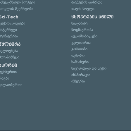
სახელმწიფო ბიუჯეტი
ბავშვების აღზრდა
სოფლის მეურნეობა
თავის მოვლა
Sci-Tech
ცხოვრების სტილი
ტექნოლოგიები
სილამაზე
ინტერნეტი
მოგზაურობა
მეცნიერება
ავტომობილები
კულინარია
კულტურა
გართობა
ხელოვნება
იუმორი
შოუ-ბიზნესი
სამსახური
სპორტი
სიყვარული და სექსი
ფეხბურთი
ინსპირაცია
რაგბი
რჩევები
კალათბურთი