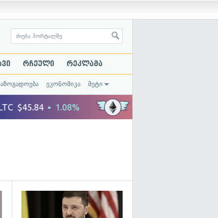
ავი
რჩეული
რეკლამა
საზოგადოება
ეკონომიკა
მეტი
გადახედვა
გადახედვა