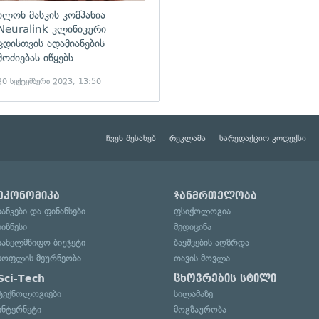
ილონ მასკის კომპანია
Neuralink კლინიკური
ცდისთვის ადამიანების
მოძიებას იწყებს
20 სექტემბერი 2023, 13:50
ჩვენ შესახებ
რეკლამა
სარედაქციო კოდექსი
ეკონომიკა
ჯანმრთელობა
ბანკები და ფინანსები
ფსიქოლოგია
ბიზნესი
მედიცინა
სახელმწიფო ბიუჯეტი
ბავშვების აღზრდა
სოფლის მეურნეობა
თავის მოვლა
Sci-Tech
ცხოვრების სტილი
ტექნოლოგიები
სილამაზე
ინტერნეტი
მოგზაურობა