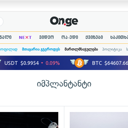
×
ნალი
NE
T
ვიდეო
ოპ-ედი
ქვიზები
საკითხ
ყოფილად
მთავარია გჯეროდეს
მართლმსაჯულება
პოლიტიკა
იმპლანტანტი
ადახედვა
გადახედვა