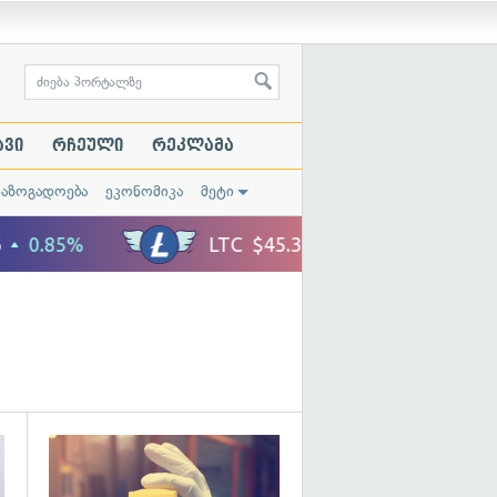
ავი
რჩეული
რეკლამა
საზოგადოება
ეკონომიკა
მეტი
გადახედვა
გადახედვა