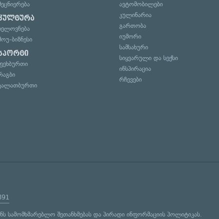
მეცნიერება
ავტომობილები
კულინარია
კულტურა
გართობა
ხელოვნება
იუმორი
შოუ-ბიზნესი
სამსახური
სპორტი
სიყვარული და სექსი
ფეხბურთი
ინსპირაცია
რაგბი
რჩევები
კალათბურთი
891
ენს
სამომხმარებლო შეთანხმებას
და
პირადი ინფორმაციის პოლიტიკას
.