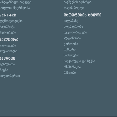
სახელმწიფო ბიუჯეტი
ბავშვების აღზრდა
სოფლის მეურნეობა
თავის მოვლა
Sci-Tech
ცხოვრების სტილი
ტექნოლოგიები
სილამაზე
ინტერნეტი
მოგზაურობა
მეცნიერება
ავტომობილები
კულინარია
კულტურა
გართობა
ხელოვნება
იუმორი
შოუ-ბიზნესი
სამსახური
სპორტი
სიყვარული და სექსი
ფეხბურთი
ინსპირაცია
რაგბი
რჩევები
კალათბურთი