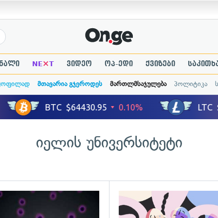
×
ნალი
NE
T
ვიდეო
ოპ-ედი
ქვიზები
საკითხ
ყოფილად
მთავარია გჯეროდეს
მართლმსაჯულება
პოლიტიკა
იელის უნივერსიტეტი
ადახედვა
გადახედვა