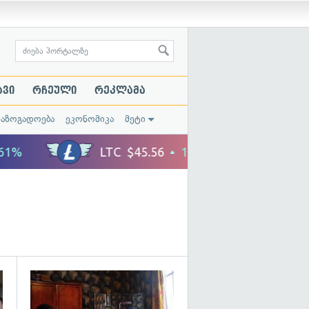
ავი
რჩეული
რეკლამა
საზოგადოება
ეკონომიკა
მეტი