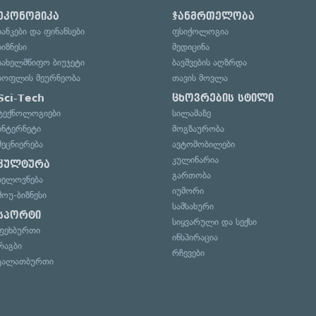
ეკონომიკა
ჯანმრთელობა
ბანკები და ფინანსები
ფსიქოლოგია
ბიზნესი
მედიცინა
სახელმწიფო ბიუჯეტი
ბავშვების აღზრდა
სოფლის მეურნეობა
თავის მოვლა
Sci-Tech
ცხოვრების სტილი
ტექნოლოგიები
სილამაზე
ინტერნეტი
მოგზაურობა
მეცნიერება
ავტომობილები
კულინარია
კულტურა
გართობა
ხელოვნება
იუმორი
შოუ-ბიზნესი
სამსახური
სპორტი
სიყვარული და სექსი
ფეხბურთი
ინსპირაცია
რაგბი
რჩევები
კალათბურთი