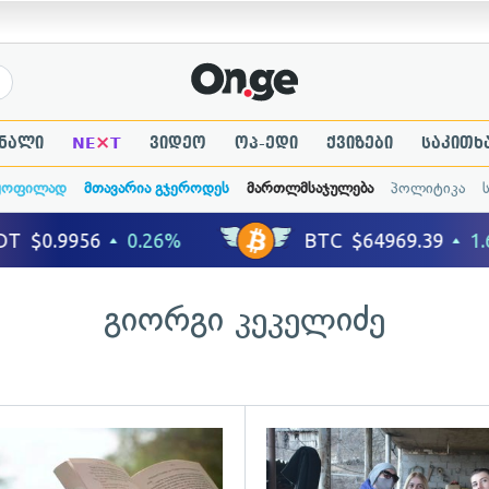
×
ნალი
NE
T
ვიდეო
ოპ-ედი
ქვიზები
საკითხ
ყოფილად
მთავარია გჯეროდეს
მართლმსაჯულება
პოლიტიკა
გიორგი კეკელიძე
გადახედვა