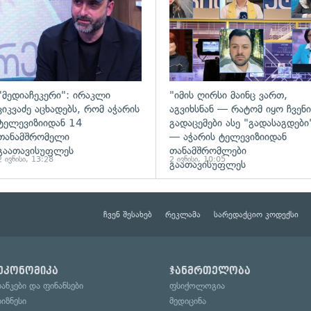
"მედიაჩეკერი": ირაკლი
"იმის ღირსი მაინც ვართ,
კიკვაძე აცხადებს, რომ აჭარის
აგვიხსნან — რატომ იყო ჩვენი
ტელევიზიიდან 14
გადაცემები ასე "გადასაგდები
თანამშრომელი
— აჭარის ტელევიზიიდან
გაათავისუფლეს
თანამშრომლები
2 ივნისი, 13:28
2 ივნისი, 10:05
გაათავისუფლეს
ჩვენ შესახებ
რეკლამა
სარედაქციო კოდექსი
ეკონომიკა
ჯანმრთელობა
ბანკები და ფინანსები
ფსიქოლოგია
ბიზნესი
მედიცინა