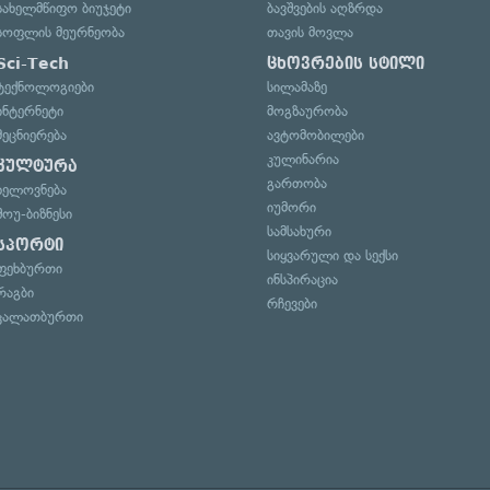
სახელმწიფო ბიუჯეტი
ბავშვების აღზრდა
სოფლის მეურნეობა
თავის მოვლა
Sci-Tech
ცხოვრების სტილი
ტექნოლოგიები
სილამაზე
ინტერნეტი
მოგზაურობა
მეცნიერება
ავტომობილები
კულინარია
კულტურა
გართობა
ხელოვნება
იუმორი
შოუ-ბიზნესი
სამსახური
სპორტი
სიყვარული და სექსი
ფეხბურთი
ინსპირაცია
რაგბი
რჩევები
კალათბურთი