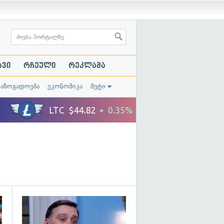
ავი
რჩეული
რეკლამა
საზოგადოება
ეკონომიკა
მეტი
გადახედვა
გადახედვა