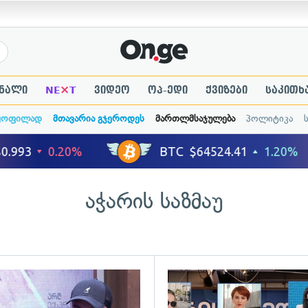
×
ნალი
NE
T
ვიდეო
ოპ-ედი
ქვიზები
საკითხ
ყოფილად
მთავარია გჯეროდეს
მართლმსაჯულება
პოლიტიკა
აჭარის საზმაუ
ადახედვა
გადახედვა