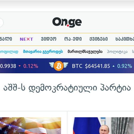
×
ნალი
NE
T
ვიდეო
ოპ-ედი
ქვიზები
საკითხ
ყოფილად
მთავარია გჯეროდეს
მართლმსაჯულება
პოლიტიკა
აშშ-ს დემოკრატიული პარტია
ადახედვა
გადახედვა