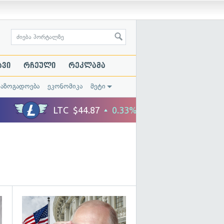
ავი
რჩეული
რეკლამა
საზოგადოება
ეკონომიკა
მეტი
გადახედვა
გადახედვა