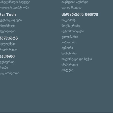
სახელმწიფო ბიუჯეტი
ბავშვების აღზრდა
სოფლის მეურნეობა
თავის მოვლა
Sci-Tech
ცხოვრების სტილი
ტექნოლოგიები
სილამაზე
ინტერნეტი
მოგზაურობა
მეცნიერება
ავტომობილები
კულინარია
კულტურა
გართობა
ხელოვნება
იუმორი
შოუ-ბიზნესი
სამსახური
სპორტი
სიყვარული და სექსი
ფეხბურთი
ინსპირაცია
რაგბი
რჩევები
კალათბურთი