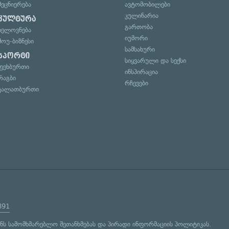
მეცნიერება
ავტომობილები
კულინარია
კულტურა
გართობა
ხელოვნება
იუმორი
შოუ-ბიზნესი
სამსახური
სპორტი
სიყვარული და სექსი
ფეხბურთი
ინსპირაცია
რაგბი
რჩევები
კალათბურთი
891
ენს
სამომხმარებლო შეთანხმებას
და
პირადი ინფორმაციის პოლიტიკას
.