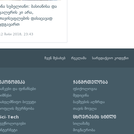
ანა სუბელიანი: ბასიანისა და
გალერის კი არა,
თავისუფლების დასაცავად
ვდგავართ
12 მაისი 2018, 23:43
ჩვენ შესახებ
რეკლამა
სარედაქციო კოდექსი
ეკონომიკა
ჯანმრთელობა
ბანკები და ფინანსები
ფსიქოლოგია
ბიზნესი
მედიცინა
სახელმწიფო ბიუჯეტი
ბავშვების აღზრდა
სოფლის მეურნეობა
თავის მოვლა
Sci-Tech
ცხოვრების სტილი
ტექნოლოგიები
სილამაზე
ინტერნეტი
მოგზაურობა