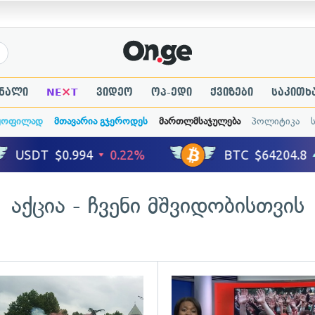
×
ნალი
NE
T
ვიდეო
ოპ-ედი
ქვიზები
საკითხ
ყოფილად
მთავარია გჯეროდეს
მართლმსაჯულება
პოლიტიკა
აქცია - ჩვენი მშვიდობისთვის
ადახედვა
გადახედვა