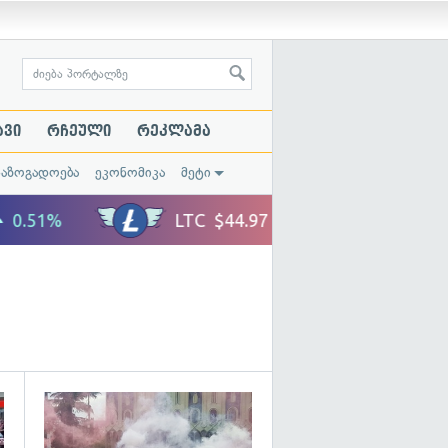
ავი
რჩეული
რეკლამა
საზოგადოება
ეკონომიკა
მეტი
გადახედვა
გადახედვა