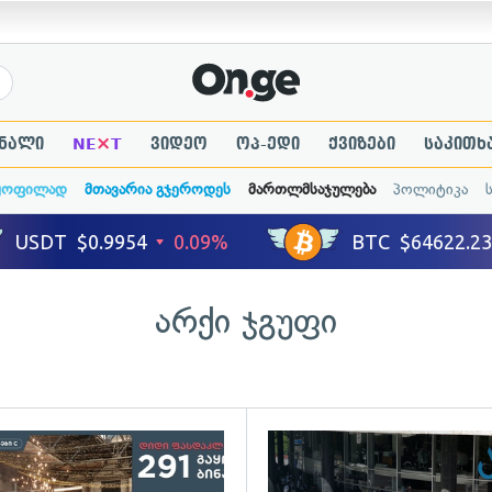
×
ნალი
NE
T
ვიდეო
ოპ-ედი
ქვიზები
საკითხ
ყოფილად
მთავარია გჯეროდეს
მართლმსაჯულება
პოლიტიკა
არქი ჯგუფი