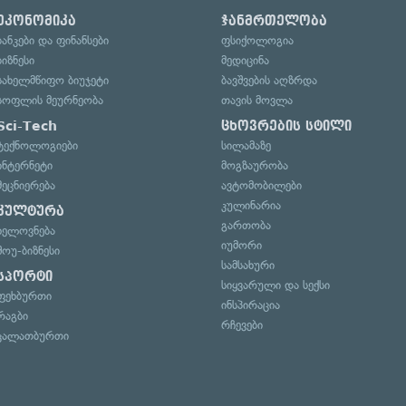
ეკონომიკა
ჯანმრთელობა
ბანკები და ფინანსები
ფსიქოლოგია
ბიზნესი
მედიცინა
სახელმწიფო ბიუჯეტი
ბავშვების აღზრდა
სოფლის მეურნეობა
თავის მოვლა
Sci-Tech
ცხოვრების სტილი
ტექნოლოგიები
სილამაზე
ინტერნეტი
მოგზაურობა
მეცნიერება
ავტომობილები
კულინარია
კულტურა
გართობა
ხელოვნება
იუმორი
შოუ-ბიზნესი
სამსახური
სპორტი
სიყვარული და სექსი
ფეხბურთი
ინსპირაცია
რაგბი
რჩევები
კალათბურთი