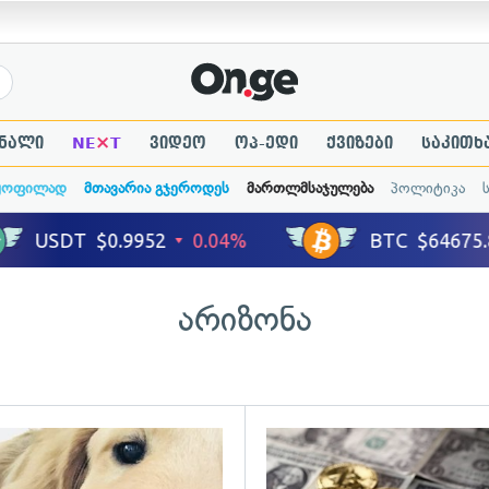
×
ნალი
NE
T
ვიდეო
ოპ-ედი
ქვიზები
საკითხ
ყოფილად
მთავარია გჯეროდეს
მართლმსაჯულება
პოლიტიკა
არიზონა
გადახედვა