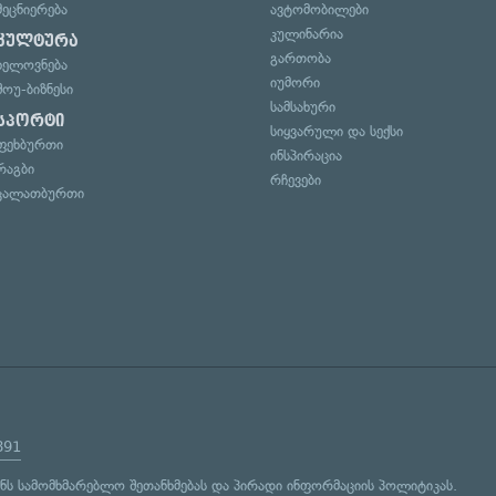
მეცნიერება
ავტომობილები
კულინარია
კულტურა
გართობა
ხელოვნება
იუმორი
შოუ-ბიზნესი
სამსახური
სპორტი
სიყვარული და სექსი
ფეხბურთი
ინსპირაცია
რაგბი
რჩევები
კალათბურთი
891
ენს
სამომხმარებლო შეთანხმებას
და
პირადი ინფორმაციის პოლიტიკას
.