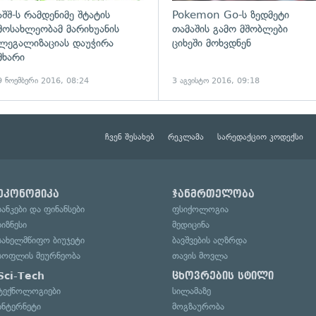
აშშ-ს რამდენიმე შტატის
Pokemon Go-ს ზედმეტი
მოსახლეობამ მარიხუანის
თამაშის გამო მშობლები
ლეგალიზაციას დაუჭირა
ციხეში მოხვდნენ
მხარი
9 ნოემბერი 2016, 08:24
3 აგვისტო 2016, 09:18
ჩვენ შესახებ
რეკლამა
სარედაქციო კოდექსი
ეკონომიკა
ჯანმრთელობა
ბანკები და ფინანსები
ფსიქოლოგია
ბიზნესი
მედიცინა
სახელმწიფო ბიუჯეტი
ბავშვების აღზრდა
სოფლის მეურნეობა
თავის მოვლა
Sci-Tech
ცხოვრების სტილი
ტექნოლოგიები
სილამაზე
ინტერნეტი
მოგზაურობა