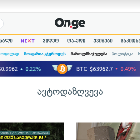
×
ნალი
NE
T
ვიდეო
ოპ-ედი
ქვიზები
საკითხ
ყოფილად
მთავარია გჯეროდეს
მართლმსაჯულება
პოლიტიკა
ავტოდაზღვევა