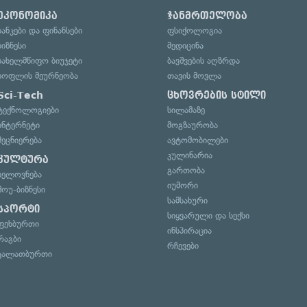
ეკონომიკა
ჯანმრთელობა
ბანკები და ფინანსები
ფსიქოლოგია
ბიზნესი
მედიცინა
სახელმწიფო ბიუჯეტი
ბავშვების აღზრდა
სოფლის მეურნეობა
თავის მოვლა
Sci-Tech
ცხოვრების სტილი
ტექნოლოგიები
სილამაზე
ინტერნეტი
მოგზაურობა
მეცნიერება
ავტომობილები
კულინარია
კულტურა
გართობა
ხელოვნება
იუმორი
შოუ-ბიზნესი
სამსახური
სპორტი
სიყვარული და სექსი
ფეხბურთი
ინსპირაცია
რაგბი
რჩევები
კალათბურთი