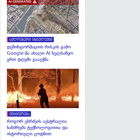
გადახედვა
ხელოვნური ინტელექტი
დეზინფორმაციის რისკის გამო
Google-მა ახალი AI ხელსაწყო
ერთ დღეში გააუქმა
გადახედვა
მეცნიერება
როგორ ებრძვის ავსტრალია
ხანძრებს ტექნოლოგიითა და
ისტორიული ცოდნით