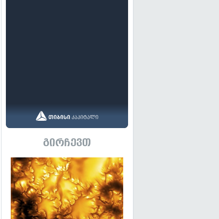
გირჩევთ
გადახედვა