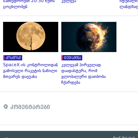
სამხედროები 20-30 წუთს
კვლევა
იდუმალი
ცოცხლობენ
ლანდშაფ
კოსმოსი
დედამიწა
SpaceX-ის კონტროლიდან
კვლევამ პირველად
გამოსული რაკეტის ნაწილი
დაადასტურა, რომ
მთვარეს დაეჯახა
გლობალური დათბობა
ჩქარდება
კომენტარები