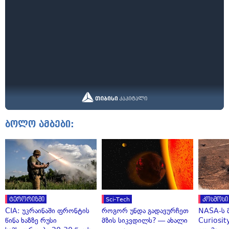
ბოლო ამბები:
ტერორიზმი
Sci-Tech
კოსმოსი
CIA: უკრაინაში ფრონტის
როგორ უნდა გადავურჩეთ
NASA-ს 
წინა ხაზზე რუსი
მზის სიკვდილს? — ახალი
Curiosit